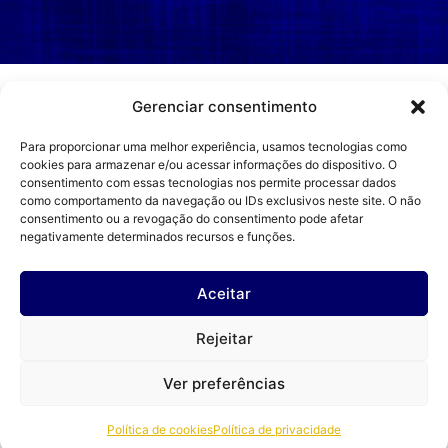
Gerenciar consentimento
Para proporcionar uma melhor experiência, usamos tecnologias como
Atendimento técnico especializado, garantindo
cookies para armazenar e/ou acessar informações do dispositivo. O
consentimento com essas tecnologias nos permite processar dados
conformidade legal, segurança e produtividade.
como comportamento da navegação ou IDs exclusivos neste site. O não
consentimento ou a revogação do consentimento pode afetar
negativamente determinados recursos e funções.
CREA/RS 256.975
CNPJ: 47.172.590/0001-01
Aceitar
© Copyright 2026
Rejeitar
Todos os direitos reservados
Politica de Privacidade
Política de Cookies
Ver preferências
Desenvolvido por:
Política de cookies
Política de privacidade