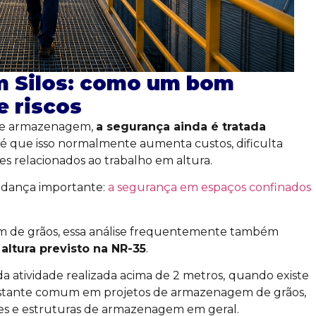
m Silos: como um bom
e riscos
s de armazenagem,
a segurança ainda é tratada
 é que isso normalmente aumenta custos, dificulta
es relacionados ao trabalho em altura.
udança importante:
a segurança em espaços confinados
 de grãos, essa análise frequentemente também
altura previsto na NR-35
.
a atividade realizada acima de 2 metros,
quando existe
bastante comum em projetos de armazenagem de grãos,
res e estruturas de armazenagem em geral.